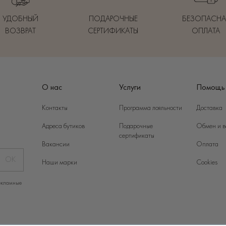
УДОБНЫЙ
ПОДАРОЧНЫЕ
БЕЗОПАСНА
ВОЗВРАТ
СЕРТИФИКАТЫ
ОПЛАТА
О нас
Услуги
Помощь
Контакты
Программа лояльности
Доставка
Адреса бутиков
Подарочные
Обмен и в
сертификаты
Вакансии
Оплата
ОК
Наши марки
Cookies
екламные