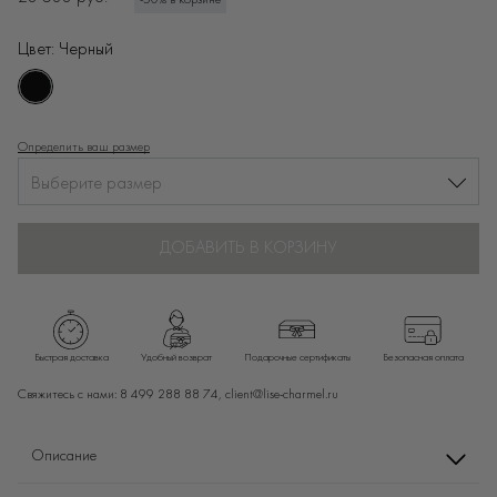
-50% в корзине
Цвет:
Черный
Определить ваш размер
Выберите размер
ДОБАВИТЬ В КОРЗИНУ
Быстрая доставка
Удобный возврат
Подарочные сертификаты
Безопасная оплата
Свяжитесь с нами:
8 499 288 88 74,
client@lise-charmel.ru
Описание