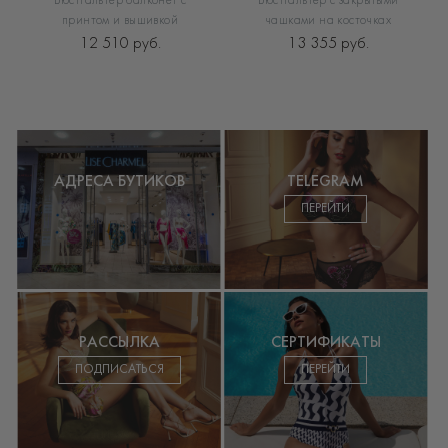
Бюстгальтер балконет с
Бюстгальтер с закрытыми
принтом и вышивкой
чашками на косточках
12 510 руб.
13 355 руб.
АДРЕСА БУТИКОВ
TELEGRAM
ПЕРЕЙТИ
РАССЫЛКА
СЕРТИФИКАТЫ
ПОДПИСАТЬСЯ
ПЕРЕЙТИ