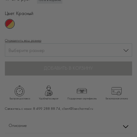
-50% в корзине
Цвет:
Красный
Определить ваш размер
Выберите размер
ДОБАВИТЬ В КОРЗИНУ
Быстрая доставка
Удобный возврат
Подарочные сертификаты
Безопасная оплата
Свяжитесь с нами:
8 499 288 88 74,
client@lise-charmel.ru
Описание