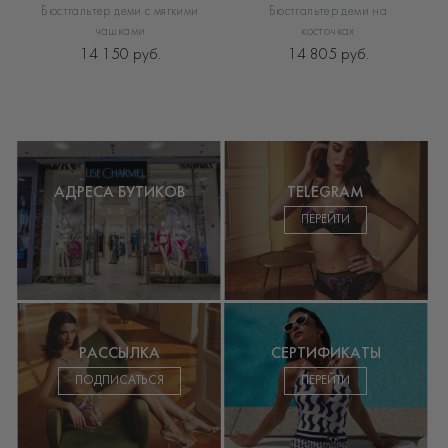
Бюстгальтер деми с мягкими
Бюстгальтер деми на
чашками
косточках
14 150 руб.
14 805 руб.
АДРЕСА БУТИКОВ
TELEGRAM
ПЕРЕЙТИ
РАССЫЛКА
СЕРТИФИКАТЫ
ПОДПИСАТЬСЯ
ПЕРЕЙТИ