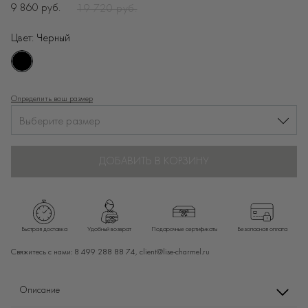
9 860 руб.
19 720 руб.
Цвет:
Черный
Определить ваш размер
Выберите размер
ДОБАВИТЬ В КОРЗИНУ
Быстрая доставка
Удобный возврат
Подарочные сертификаты
Безопасная оплата
Свяжитесь с нами:
8 499 288 88 74,
client@lise-charmel.ru
Описание